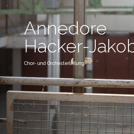
Annedore
Hacker-Jakob
Chor- und Orchesterleitung