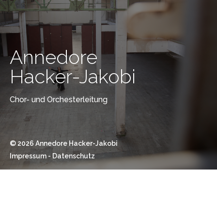
Annedore
Hacker-
Annedore
Jakobi
Hacker-Jakobi
Chor- und Orchesterleitung
Chor- und Orchesterleitung
© 2026 Annedore Hacker-Jakobi
Impressum
Datenschutz
© 2026 Annedore Hacker-Jakobi
Impressum
Datenschutz