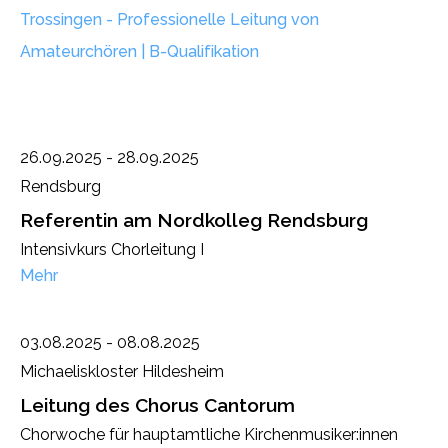
Annedore
Trossingen - Professionelle Leitung von
Amateurchören | B-Qualifikation
Hacker-
Jakobi
26.09.2025 - 28.09.2025
Rendsburg
Chor- und Orchesterleitung
Referentin am Nordkolleg Rendsburg
Intensivkurs Chorleitung I
Mehr
03.08.2025 - 08.08.2025
Michaeliskloster Hildesheim
© 2026 Annedore Hacker-Jakobi
Leitung des Chorus Cantorum
Impressum
Datenschutz
Chorwoche für hauptamtliche Kirchenmusiker:innen