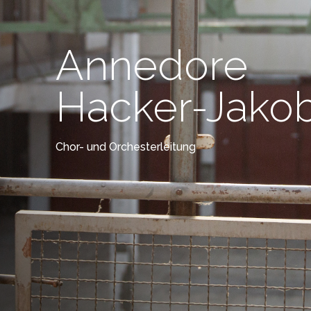
Annedore
Hacker-Jakob
Chor- und Orchesterleitung