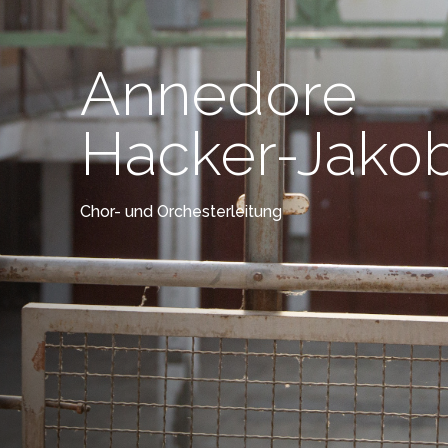
Annedore
Hacker-Jakob
Chor- und Orchesterleitung