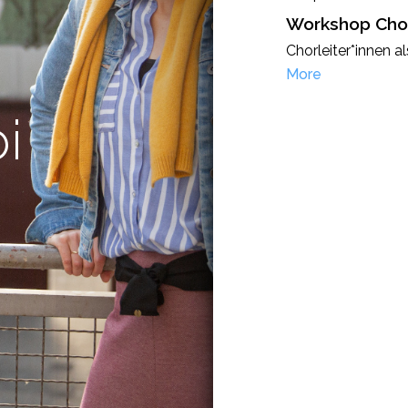
Workshop Chor
Chorleiter*innen a
More
i